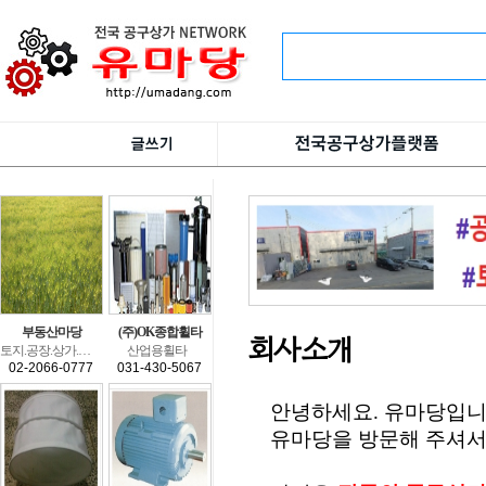
부동산마당
(주)OK종합휠타
회사소개
토지.공장.상가.창고.상가건물.수익형부동산.전원주택.건축.분양.
산업용휠타
02-2066-0777
031-430-5067
안녕하세요.유마당입니
유마당을방문해주셔서