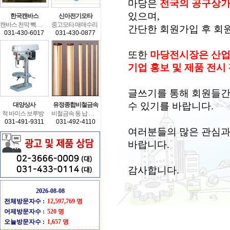
마당은
전국의공구상
있으며,
한국캔바스
신아전기모타
캔바스천막빽휠타
중고모타매매수리
간단한회원가입후회
031-430-6017
031-430-0877
또한
마당전시장은산
기업홍보및제품전시
글쓰기를통해회원들
수있기를바랍니다.
대양상사
유정종합비철금속
척바이스보루방
비철금속동납알루미늄
031-491-9311
031-492-4110
여러분들의많은관심
바랍니다.
감사합니다.
2026-08-08
전체방문자수:
12,597,769명
어제방문자수:
520명
오늘방문자수:
1,657명